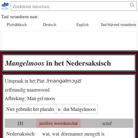
Taal veranderen naar:
Plattdüütsch
Deutsch
English
Taal blijvend veranderen
in het Nedersaksisch
Man­gel­moos
Uitspraak in het Plat:
/manɡəlmɔu̯z/
zelfstandig naamwoord
Afbreking:
Man·gel·moos
Niet gebruikt het pluralis
n
dat Man­gel­moos
[1]
perifere woordenschat
actief
Nedersaksisch:
wat
,
wat
dörenanner
mengelt
is