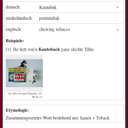
deutsch:
Kautabak
niederländisch:
pruimtabak
englisch:
chewing
tobacco
Beispiele:
Kautoback
He
hett
von
’n
ganz
slechte
Tähn
.
Ojj! 600 at Swedish Wikipedia., CC-
BY-SA-3.0
Etymologie:
Zusammengesetztes Wort bestehend aus:
kauen
+
Toback