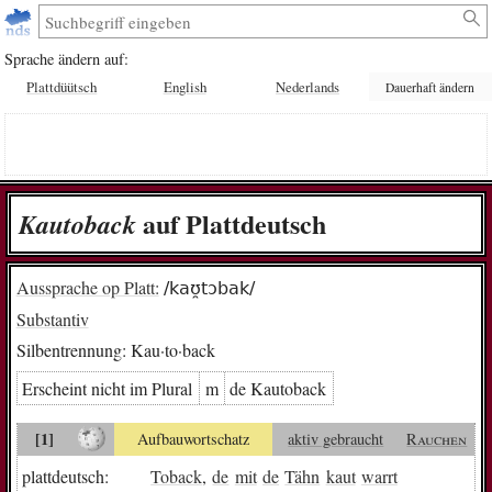
Sprache ändern auf:
Plattdüütsch
English
Nederlands
Dauerhaft ändern
auf Plattdeutsch
Kau­to­back
Aussprache op Platt:
/kaʊ̯tɔbak/
Substantiv
Silbentrennung:
Kau·to·back
Erscheint nicht im Plural
m
de Kau­to­back
[1]
Aufbauwortschatz
aktiv gebraucht
Rauchen
plattdeutsch:
Toback
,
de
mit
de
Tähn
kaut
warrt