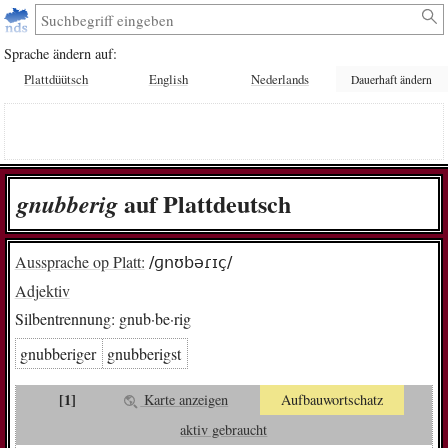
Sprache ändern auf:
Plattdüütsch
English
Nederlands
Dauerhaft ändern
auf Plattdeutsch
gnub­be­rig
Aussprache op Platt:
/ɡnʊbəɾɪç/
Adjektiv
Silbentrennung:
gnub·be·rig
gnubberiger
gnubberigst
[1]
Karte anzeigen
Aufbauwortschatz
aktiv gebraucht