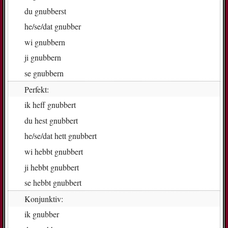
du
gnub­berst
he/se/dat
gnub­ber
wi
gnub­bern
ji
gnub­bern
se
gnub­bern
Perfekt:
ik
heff gnub­bert
du
hest gnub­bert
he/se/dat
hett gnub­bert
wi
hebbt gnub­bert
ji
hebbt gnub­bert
se
hebbt gnub­bert
Konjunktiv:
ik
gnub­ber