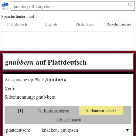
Sprache ändern auf:
Plattdüütsch
English
Nederlands
Dauerhaft ändern
auf Plattdeutsch
gnub­bern
Aussprache op Platt:
/ɡnʊbɐn/
Verb
Silbentrennung:
gnub·bern
[1]
Karte anzeigen
Aufbauwortschatz
aktiv gebraucht
plattdeutsch:
knacken
,
gnurpsen