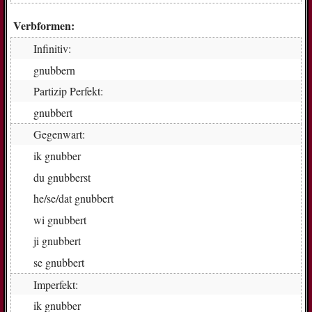
Verbformen:
Infinitiv:
gnub­bern
Partizip Perfekt:
gnub­bert
Gegenwart:
ik
gnub­ber
du
gnub­berst
he/se/dat
gnub­bert
wi
gnub­bert
ji
gnub­bert
se
gnub­bert
Imperfekt:
ik
gnub­ber