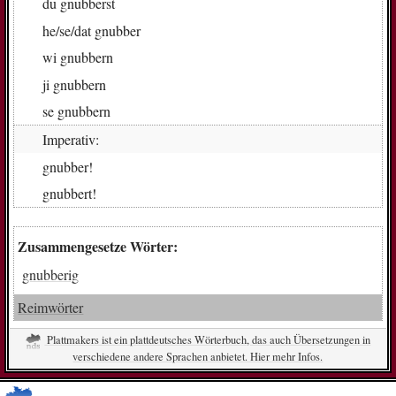
du
gnub­berst
he/se/dat
gnub­ber
wi
gnub­bern
ji
gnub­bern
se
gnub­bern
Imperativ:
gnub­ber!
gnub­bert!
Zusammengesetze Wörter:
gnubberig
Reimwörter
Plattmakers ist ein plattdeutsches Wörterbuch, das auch Übersetzungen in
verschiedene andere Sprachen anbietet. Hier mehr Infos.