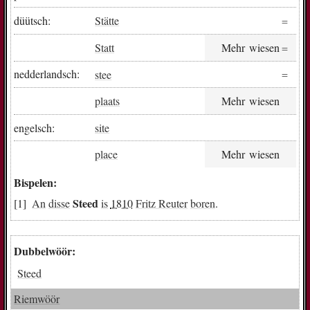
düütsch:
Stätte
Statt
Mehr wiesen
nedderlandsch:
stee
plaats
Mehr wiesen
engelsch:
site
place
Mehr wiesen
Bispelen:
Steed
An
disse
is
1810
Fritz Reuter
boren
.
Dubbelwöör:
Steed
Riemwöör