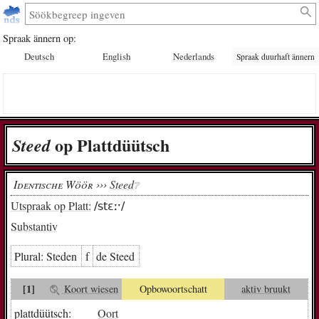
Spraak ännern op:
Deutsch
English
Nederlands
Spraak duurhaft ännern
op Plattdüütsch
Steed
Identische Wöör ›››
Steed
❔︎
Utspraak op Platt:
/stɛːˑ/
Substantiv
Plural:
Ste­den
f
de Steed
[1]
Koort wiesen
Opbowoortschatt
aktiv bruukt
plattdüütsch:
Oort