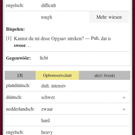
engelsch:
difficult
tough
Mehr wiesen
Bispelen:
Kannst
du
mi
disse
Opgaav
utreken
? — Puh,
dat
is
swoor
…
Gegenwöör:
licht
[3]
Opbowoortschatt
aktiv bruukt
plattdüütsch:
dull
,
intensiv
düütsch:
schwer
nedderlandsch:
zwaar
hard
engelsch:
heavy