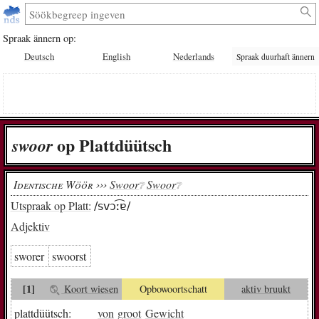
Spraak ännern op:
Deutsch
English
Nederlands
Spraak duurhaft ännern
op Plattdüütsch
swoor
Identische Wöör ›››
Swoor
Swoor
❔︎
❔︎
Utspraak op Platt:
/svɔː͡ɐ/
Adjektiv
sworer
swoorst
[1]
Koort wiesen
Opbowoortschatt
aktiv bruukt
plattdüütsch:
von
groot
Gewicht