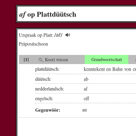
op Plattdüütsch
af
Utspraak op Platt:
/af/
🔊︎
Präpositschoon
[1]
Koort wiesen
Grundwoortschatt
plattdüütsch:
kenntekent
en
Bahn
von
e
düütsch:
ab
nedderlandsch:
af
engelsch:
off
Gegenwöör:
an