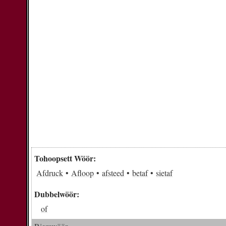
Tohoopsett Wöör:
Afdruck
Afloop
afsteed
betaf
sietaf
Dubbelwöör:
of