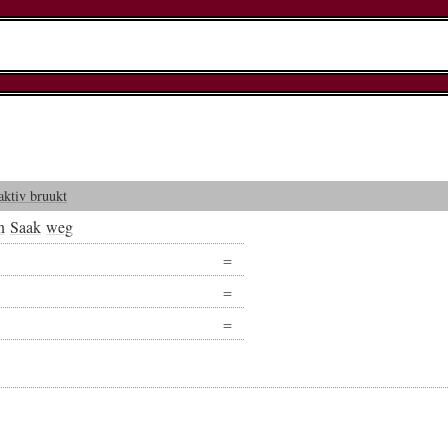
aktiv bruukt
n
Saak
weg