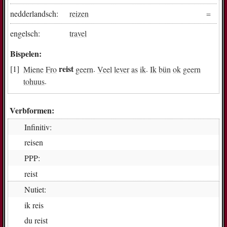
nedderlandsch:
reizen
engelsch:
travel
Bispelen:
reist
Miene
Fro
geern
.
Veel
lever
as
ik
.
Ik
bün
ok
geern
tohuus
.
Verbformen:
Infinitiv:
rei­sen
PPP:
reist
Nutiet:
ik
reis
du
reist