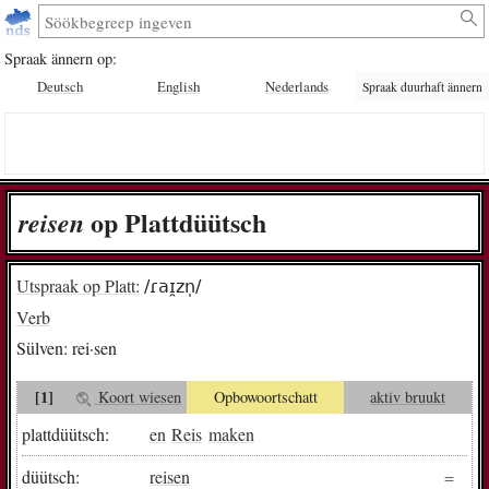
Spraak ännern op:
Deutsch
English
Nederlands
Spraak duurhaft ännern
op Plattdüütsch
rei­sen
Utspraak op Platt:
/ɾaɪ̯zn̩/
Verb
Sülven:
rei·sen
[1]
Koort wiesen
Opbowoortschatt
aktiv bruukt
plattdüütsch:
en
Reis
maken
düütsch:
reisen