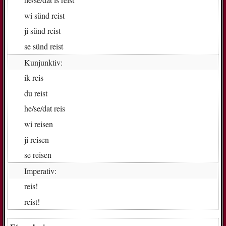
wi
sünd reist
ji
sünd reist
se
sünd reist
Kunjunktiv:
ik
reis
du
reist
he/se/dat
reis
wi
rei­sen
ji
rei­sen
se
rei­sen
Imperativ:
reis!
reist!