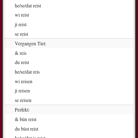
he/se/dat
reist
wi
reist
ji
reist
se
reist
Vergangen Tiet:
ik
reis
du
reist
he/se/dat
reis
wi
rei­sen
ji
rei­sen
se
rei­sen
Perfekt:
ik
bün reist
du
büst reist
he/se/dat
is reist