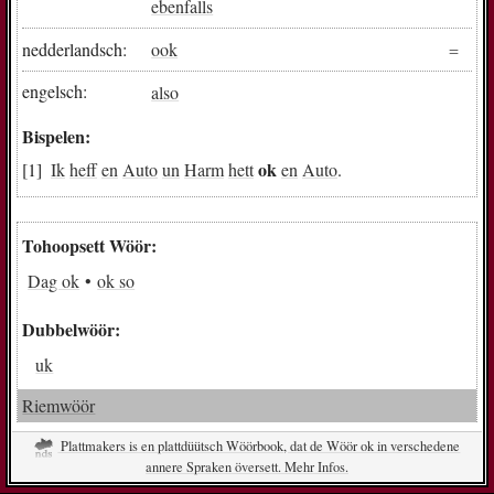
ebenfalls
nedderlandsch:
ook
engelsch:
also
Bispelen:
ok
Ik
heff
en
Auto
un
Harm
hett
en
Auto
.
Tohoopsett Wöör:
Dag ok
ok so
Dubbelwöör:
uk
Riemwöör
Plattmakers is en plattdüütsch Wöörbook, dat de Wöör ok in verschedene
annere Spraken översett. Mehr Infos.