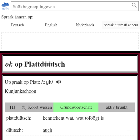
Spraak ännern op:
Deutsch
English
Nederlands
Spraak duurhaft ännern
op Plattdüütsch
ok
Utspraak op Platt:
/ɔu̯k/
🔊︎
Kunjunkschoon
[1]
Koort wiesen
Grundwoortschatt
aktiv bruukt
plattdüütsch:
kenntekent
wat
,
wat
toföögt
is
düütsch:
auch