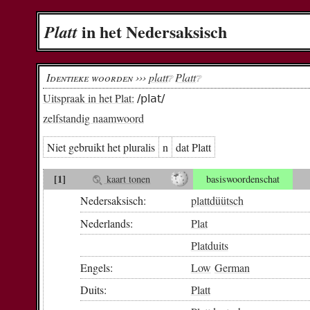
in het Nedersaksisch
Platt
Identieke woorden ›››
platt
Platt
❔︎
❔︎
Uitspraak in het Plat:
/plat/
zelfstandig naamwoord
Niet gebruikt het pluralis
n
dat Platt
[1]
kaart tonen
basiswoordenschat
Nedersaksisch:
plattdüütsch
Nederlands:
Plat
Platduits
Engels:
Low
German
Duits:
Platt