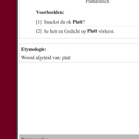
Plattdeutsch
Voorbeelden:
Platt
Snackst
du
ok
?
Platt
Se
hett
en
Gedicht
op
vörleest
.
Etymologie:
Woord afgeleid van:
platt