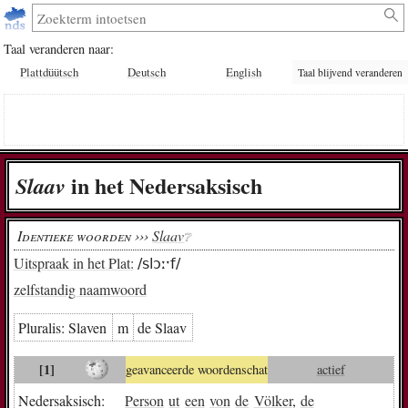
Taal veranderen naar:
Plattdüütsch
Deutsch
English
Taal blijvend veranderen
in het Nedersaksisch
Slaav
Identieke woorden ›››
Slaav
❔︎
Uitspraak in het Plat:
/slɔːˑf/
zelfstandig naamwoord
Pluralis:
Sla­ven
m
de Slaav
[1]
geavanceerde woordenschat
actief
Nedersaksisch:
Person
ut
een
von
de
Völker
,
de