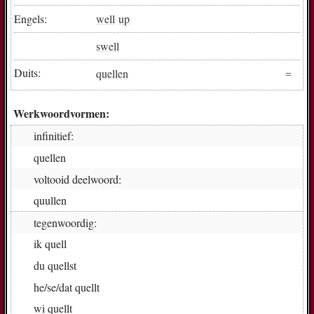
Engels:
well
up
swell
Duits:
quellen
Werkwoordvormen:
infinitief:
quel­len
voltooid deelwoord:
quul­len
tegenwoordig:
ik
quell
du
quell­st
he/se/dat
quell­t
wi
quell­t