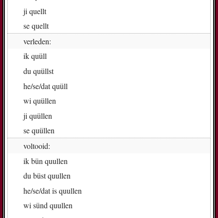
ji
quell­t
se
quell­t
verleden:
ik
quüll
du
quüll­st
he/se/dat
quüll
wi
quül­len
ji
quül­len
se
quül­len
voltooid:
ik
bün quul­len
du
büst quul­len
he/se/dat
is quul­len
wi
sünd quul­len