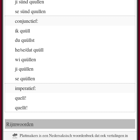
ji
sünd quul­len
se
sünd quul­len
conjunctief:
ik
quüll
du
quüll­st
he/se/dat
quüll
wi
quül­len
ji
quül­len
se
quül­len
imperatief:
quell!
quell­t!
Rijmwoorden
Plattmakers is een Nedersaksisch woordenboek dat ook vertalingen in