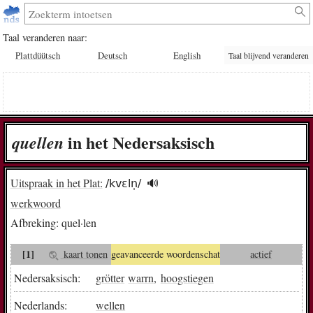
Taal veranderen naar:
Plattdüütsch
Deutsch
English
Taal blijvend veranderen
in het Nedersaksisch
quel­len
Uitspraak in het Plat:
/kvɛln̩/
🔊︎
werkwoord
Afbreking:
quel·len
[1]
kaart tonen
geavanceerde woordenschat
actief
Nedersaksisch:
grötter
warrn
,
hoogstiegen
Nederlands:
wellen