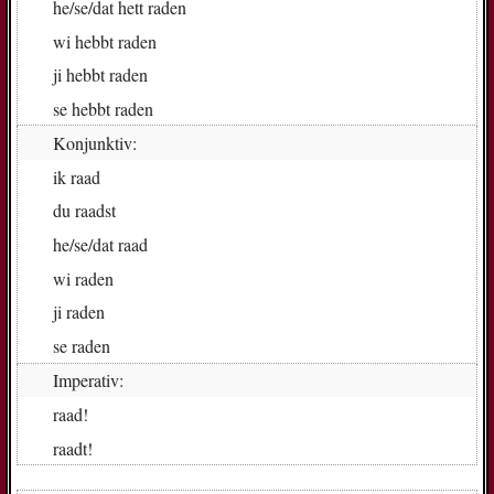
he/se/dat
hett ra­den
wi
hebbt ra­den
ji
hebbt ra­den
se
hebbt ra­den
Konjunktiv:
ik
raad
du
raadst
he/se/dat
raad
wi
ra­den
ji
ra­den
se
ra­den
Imperativ:
raad!
raadt!