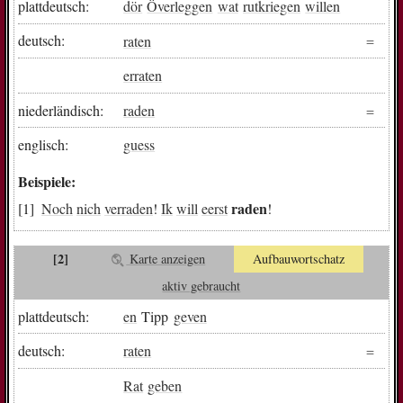
plattdeutsch:
dör
Överleggen
wat
rutkriegen
willen
deutsch:
raten
erraten
niederländisch:
raden
englisch:
guess
Beispiele:
raden
Noch
nich
verraden
!
Ik
will
eerst
!
[2]
Karte anzeigen
Aufbauwortschatz
aktiv gebraucht
plattdeutsch:
en
Tipp
geven
deutsch:
raten
Rat
geben