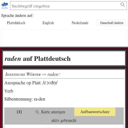
Sprache ändern auf:
Plattdüütsch
English
Nederlands
Dauerhaft ändern
auf Plattdeutsch
ra­den
Identische Wörter ›››
raden
❔︎
Aussprache op Platt:
/ɾɔːdn̩/
Verb
Silbentrennung:
ra·den
[1]
Karte anzeigen
Aufbauwortschatz
aktiv gebraucht