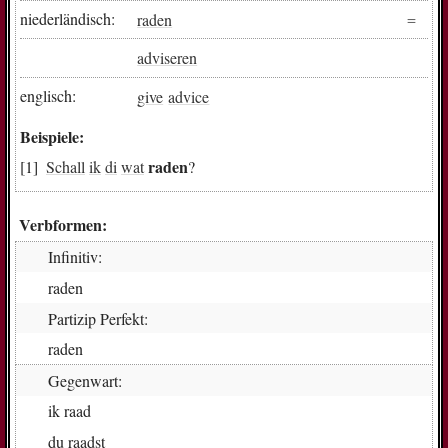
niederländisch:
raden
adviseren
englisch:
give
advice
Beispiele:
raden
Schall
ik
di
wat
?
Verbformen:
Infinitiv:
ra­den
Partizip Perfekt:
ra­den
Gegenwart:
ik
raad
du
raadst