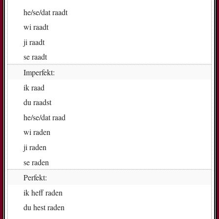
he/se/dat
raadt
wi
raadt
ji
raadt
se
raadt
Imperfekt:
ik
raad
du
raadst
he/se/dat
raad
wi
ra­den
ji
ra­den
se
ra­den
Perfekt:
ik
heff ra­den
du
hest ra­den