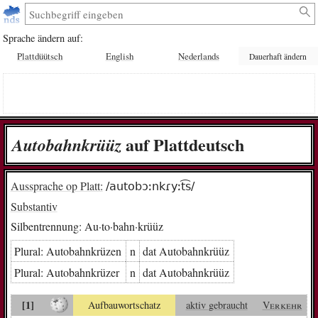
Sprache ändern auf:
Plattdüütsch
English
Nederlands
Dauerhaft ändern
auf Plattdeutsch
Au­to­bahn­krüüz
Aussprache op Platt:
/autobɔːnkɾyːt͡s/
Substantiv
Silbentrennung:
Au·to·bahn·krüüz
Plural:
Au­to­bahn­krü­zen
n
dat Au­to­bahn­krüüz
Plural:
Au­to­bahn­krü­zer
n
dat Au­to­bahn­krüüz
[1]
Aufbauwortschatz
aktiv gebraucht
Verkehr