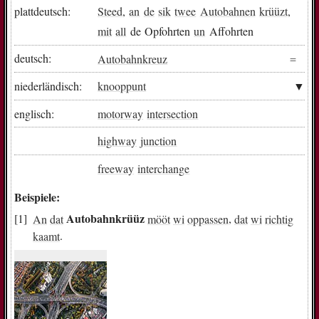
plattdeutsch:
Steed
,
an
de
sik
twee
Autobahnen
krüüzt
,
mit
all
de Opfohrten
un
Affohrten
deutsch:
Autobahnkreuz
niederländisch:
knooppunt
englisch:
motorway
intersection
highway
junction
freeway
interchange
Beispiele:
Autobahnkrüüz
An
dat
mööt
wi
oppassen
,
dat
wi
richtig
kaamt
.