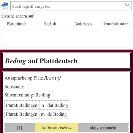
Sprache ändern auf:
Plattdüütsch
English
Nederlands
Dauerhaft ändern
auf Plattdeutsch
Be­din­g
Aussprache op Platt:
/bədɪŋ/
Substantiv
Silbentrennung:
Be·ding
Plural:
Be­din­gen
n
dat Be­din­g
Plural:
Be­din­gen
m
de Be­din­g
[1]
Aufbauwortschatz
aktiv gebraucht