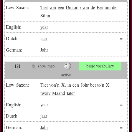
Low Saxon:
Tiet
von
een
Ümloop
von
de
Eer
üm
de
Sünn
English:
year
Dutch:
jaar
German:
Jahr
[2]
show map
basic vocabulary
active
Low Saxon:
Tiet
von
’n
X.
in
een
Johr
bet
to
’n
X.
twölv
Maand
later
English:
year
Dutch:
jaar
German:
Jahr