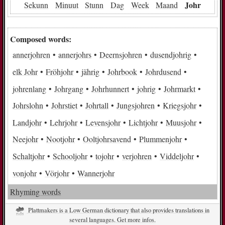
Johr
Sekunn
Minuut
Stunn
Dag
Week
Maand
Composed words:
annerjohren
annerjohrs
Deernsjohren
dusendjohrig
elk Johr
Fröhjohr
jährig
Johrbook
Johrdusend
johrenlang
Johrgang
Johrhunnert
johrig
Johrmarkt
Johrslohn
Johrstiet
Johrtall
Jungsjohren
Kriegsjohr
Landjohr
Lehrjohr
Levensjohr
Lichtjohr
Muusjohr
Neejohr
Nootjohr
Ooltjohrsavend
Plummenjohr
Schaltjohr
Schooljohr
tojohr
verjohren
Viddeljohr
vonjohr
Vörjohr
Wannerjohr
Rhyming words
Plattmakers is a Low German dictionary that also provides translations in
several languages. Get more infos.