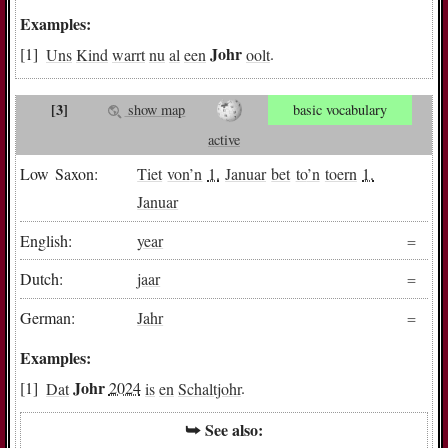
Examples:
Johr
Uns
Kind
warrt
nu
al
een
oolt
.
[3]
show map
basic vocabulary
active
Low Saxon:
Tiet
von
’n
1.
Januar
bet
to
’n
toern
1.
Januar
English:
year
Dutch:
jaar
German:
Jahr
Examples:
Johr
Dat
2024
is
en
Schaltjohr
.
⮩ See also: