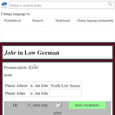
Change language to:
Plattdüütsch
Deutsch
Nederlands
Change language permanently
in Low German
Johr
Pronunciation:
/jɔː͡ɐ/
noun
Plural:
Joh­ren
n
dat Johr
North Low Saxon
Plural:
Joh­re
n
dat Johr
[1]
show map
basic vocabulary
active