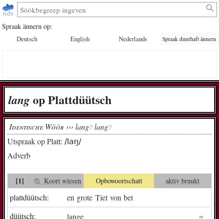
Spraak ännern op:
Deutsch
English
Nederlands
Spraak duurhaft ännern
op Plattdüütsch
lan­g
Identische Wöör ›››
lang
lang
❔︎
❔︎
Utspraak op Platt:
/laŋ/
Adverb
[1]
Koort wiesen
Opbowoortschatt
aktiv bruukt
plattdüütsch:
en
grote
Tiet
von
bet
düütsch:
lange