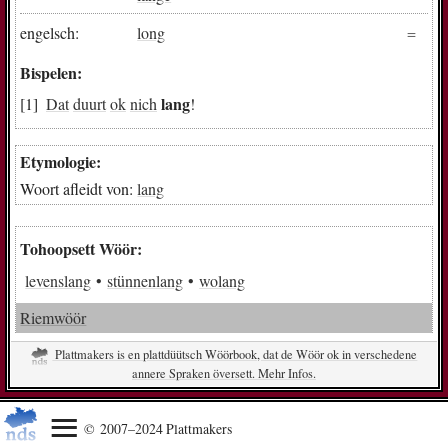
engelsch:
long
Bispelen:
lang
Dat
duurt
ok
nich
!
Etymologie:
Woort afleidt von:
lang
Tohoopsett Wöör:
levenslang
stünnenlang
wolang
Riemwöör
Plattmakers is en plattdüütsch Wöörbook, dat de Wöör ok in verschedene
annere Spraken översett. Mehr Infos.
© 2007–2024 Plattmakers