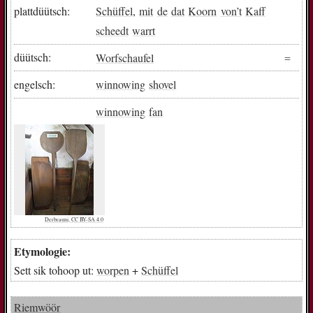
plattdüütsch:
Schüffel
,
mit
de
dat
Koorn
von
’t
Kaff
scheedt
warrt
düütsch:
Worfschaufel
engelsch:
winnowing
shovel
winnowing
fan
Derbrauni, CC BY-SA 4.0
Etymologie:
Sett sik tohoop ut:
worpen
+
Schüffel
Riemwöör