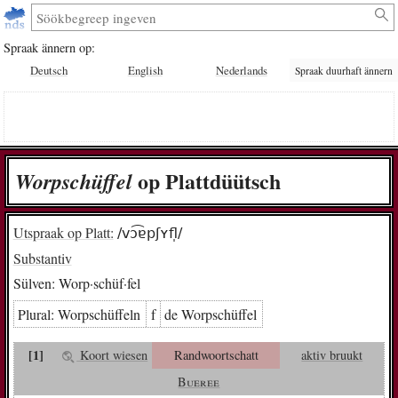
Spraak ännern op:
Deutsch
English
Nederlands
Spraak duurhaft ännern
op Plattdüütsch
Worp­schüf­fel
Utspraak op Platt:
/vɔ͡ɐpʃʏfl̩/
Substantiv
Sülven:
Worp·schüf·fel
Plural:
Worp­schüf­feln
f
de Worp­schüf­fel
[1]
Koort wiesen
Randwoortschatt
aktiv bruukt
Bueree