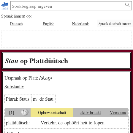
Spraak ännern op:
Deutsch
English
Nederlands
Spraak duurhaft ännern
op Plattdüütsch
Stau
Utspraak op Platt:
/staʊ̯/
Substantiv
Plural:
Staus
m
de Stau
[1]
Opbowoortschatt
aktiv bruukt
Verkehr
plattdüütsch:
Verkehr
,
de
ophöört
hett
to
lopen