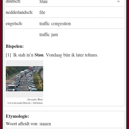
düütsch:
Stau
nedderlandsch:
file
engelsch:
traffic
congestion
traffic
jam
Bispelen:
Stau
Ik
stah
in
’n
.
Vondaag
bün
ik
later
tohuus
.
Alexander Blum
(www.alexanderblum.de), Attribution
Etymologie:
Woort afleidt von:
stauen