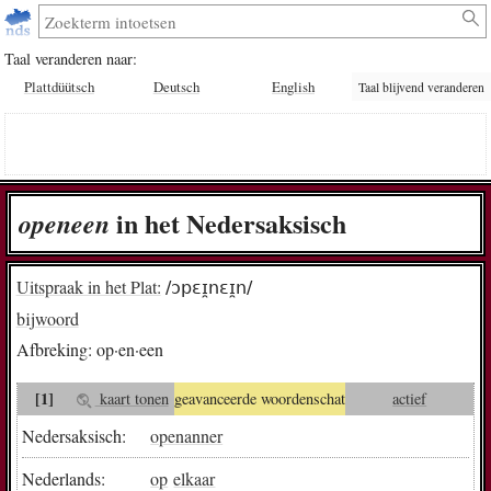
Taal veranderen naar:
Plattdüütsch
Deutsch
English
Taal blijvend veranderen
in het Nedersaksisch
op­en­een
Uitspraak in het Plat:
/ɔpɛɪ̯nɛɪ̯n/
bijwoord
Afbreking:
op·en·een
[1]
kaart tonen
geavanceerde woordenschat
actief
Nedersaksisch:
openanner
Nederlands:
op
elkaar