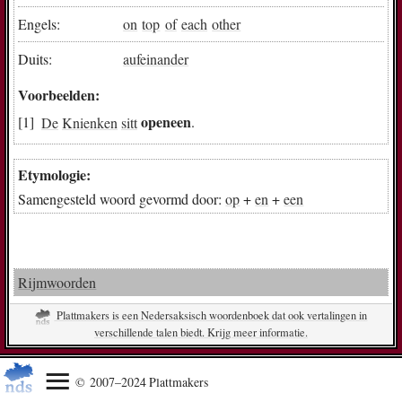
Engels:
on
top
of
each
other
Duits:
aufeinander
Voorbeelden:
openeen
De
Knienken
sitt
.
Etymologie:
Samengesteld woord gevormd door:
op
+
en
+
een
Rijmwoorden
Plattmakers is een Nedersaksisch woordenboek dat ook vertalingen in
verschillende talen biedt. Krijg meer informatie.
© 2007–2024 Plattmakers