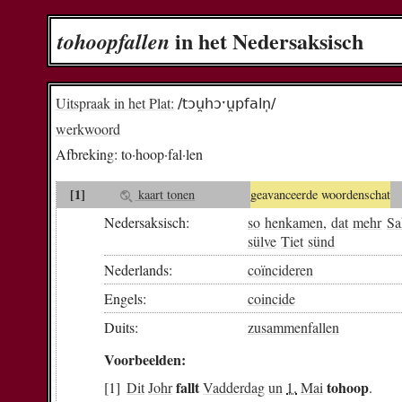
in het Nedersaksisch
to­hoop­fal­len
Uitspraak in het Plat:
/tɔu̯hɔˑu̯pfaln̩/
werkwoord
Afbreking:
to·hoop·fal·len
[1]
kaart tonen
geavanceerde woordenschat
Nedersaksisch:
so
henkamen
,
dat
mehr
Sa
sülve
Tiet
sünd
Nederlands:
coïncideren
Engels:
coincide
Duits:
zusammenfallen
Voorbeelden:
fallt
tohoop
Dit
Johr
Vadderdag
un
1.
Mai
.