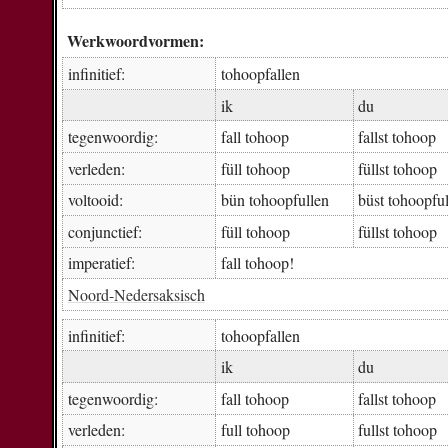
Werkwoordvormen:
infinitief:
to­hoop­fal­len
ik
du
tegenwoordig:
fall tohoop
fall­st tohoop
verleden:
füll tohoop
füll­st tohoop
voltooid:
bün to­hoop­ful­len
büst to­hoop­ful
conjunctief:
füll tohoop
füll­st tohoop
imperatief:
fall tohoop!
Noord-Nedersaksisch
infinitief:
to­hoop­fal­len
ik
du
tegenwoordig:
fall tohoop
fall­st tohoop
verleden:
full tohoop
full­st tohoop