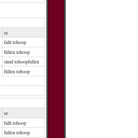
se
fall­t tohoop
fül­len tohoop
sünd to­hoop­ful­len
fül­len tohoop
se
fall­t tohoop
ful­len tohoop