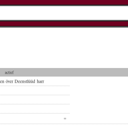
actief
en
över
Deenstlüüd
harr