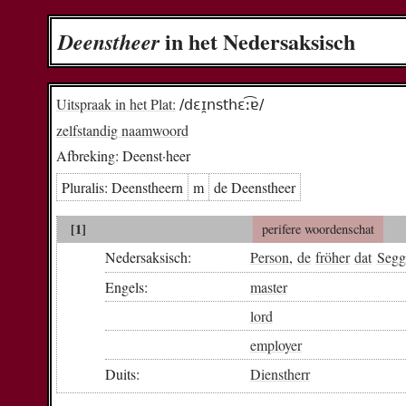
in het Nedersaksisch
Deenst­heer
Uitspraak in het Plat:
/dɛɪ̯nsthɛː͡ɐ/
zelfstandig naamwoord
Afbreking:
Deenst·heer
Pluralis:
Deenst­heern
m
de Deenst­heer
[1]
perifere woordenschat
Nedersaksisch:
Person
,
de
fröher
dat
Segg
Engels:
master
lord
employer
Duits:
Dienstherr