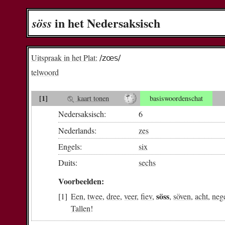
in het Nedersaksisch
söss
Uitspraak in het Plat:
/zœs/
telwoord
[1]
kaart tonen
basiswoordenschat
Nedersaksisch:
6
Nederlands:
zes
Engels:
six
Duits:
sechs
Voorbeelden:
söss
Een
,
twee
,
dree
,
veer
,
fiev
,
,
söven
,
acht
,
neg
Tallen
!