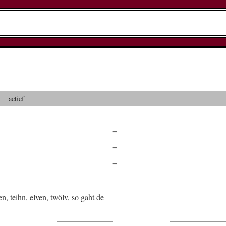
actief
en
,
teihn
,
elven
,
twölv
,
so
gaht
de