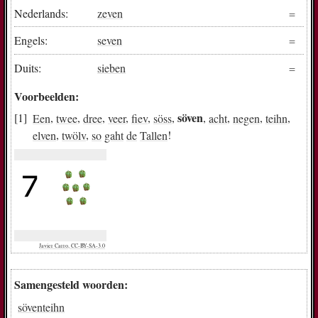
Nederlands:
zeven
Engels:
seven
Duits:
sieben
Voorbeelden:
söven
Een
,
twee
,
dree
,
veer
,
fiev
,
söss
,
,
acht
,
negen
,
teihn
,
elven
,
twölv
,
so
gaht
de
Tallen
!
Javier Carro, CC-BY-SA-3.0
Samengesteld woorden:
söventeihn