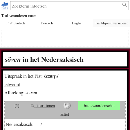
Taal veranderen naar:
Plattdüütsch
Deutsch
English
Taal blijvend veranderen
in het Nedersaksisch
sö­ven
Uitspraak in het Plat:
/zœm̩/
telwoord
Afbreking:
sö·ven
[1]
kaart tonen
basiswoordenschat
actief
Nedersaksisch:
7