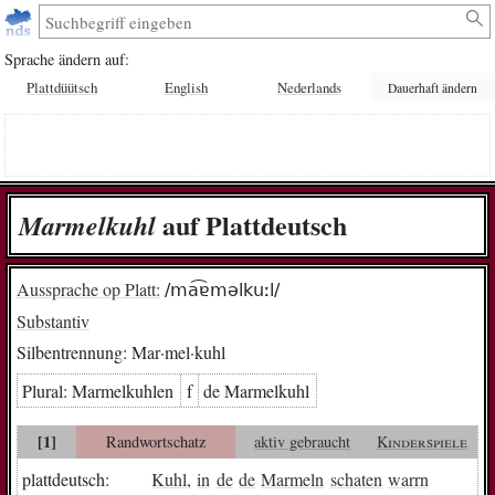
Sprache ändern auf:
Plattdüütsch
English
Nederlands
Dauerhaft ändern
auf Plattdeutsch
Mar­mel­kuhl
Aussprache op Platt:
/ma͡ɐməlkuːl/
Substantiv
Silbentrennung:
Mar·mel·kuhl
Plural:
Mar­mel­kuh­len
f
de Mar­mel­kuhl
[1]
Randwortschatz
aktiv gebraucht
Kinderspiele
plattdeutsch:
Kuhl
,
in
de
de
Marmeln
schaten
warrn