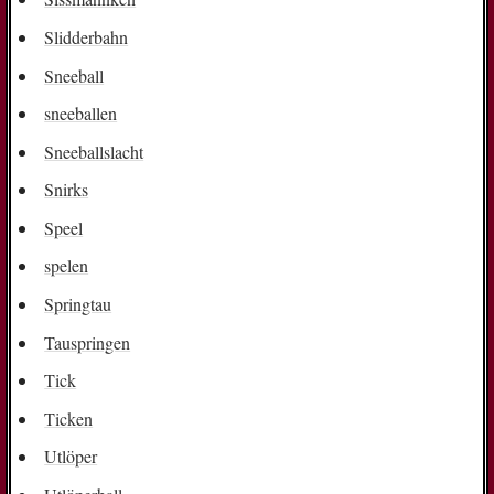
Slidderbahn
Sneeball
sneeballen
Sneeballslacht
Snirks
Speel
spelen
Springtau
Tauspringen
Tick
Ticken
Utlöper