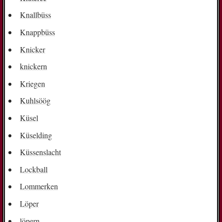
Knallbüss
Knappbüss
Knicker
knickern
Kriegen
Kuhlsöög
Küsel
Küselding
Küssenslacht
Lockball
Lommerken
Löper
löpern