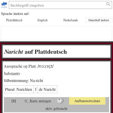
Sprache ändern auf:
Plattdüütsch
English
Nederlands
Dauerhaft ändern
auf Plattdeutsch
Na­richt
Aussprache op Platt:
/nɔːɾɪçt/
Substantiv
Silbentrennung:
Na·richt
Plural:
Na­rich­ten
f
de Na­richt
[1]
Karte anzeigen
Aufbauwortschatz
aktiv gebraucht