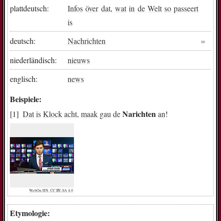
plattdeutsch:
Infos
över
dat
,
wat
in
de
Welt
so
passeert
is
deutsch:
Nachrichten
niederländisch:
nieuws
englisch:
news
Beispiele:
Narichten
Dat
is
Klock
acht
,
maak
gau
de
an
!
WebOn HN, CC BY-SA 4.0
Etymologie: