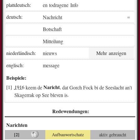
plattdeutsch:
en
todragene
Info
deutsch:
Nachricht
Botschaft
Mitteilung
niederländisch:
nieuws
Mehr anzeigen
englisch:
message
Beispiele:
Naricht
1916
keem
de
,
dat
Gorch Fock
bi
de
Seeslacht
an
’t
Skagerrak
op
See
bleven
is
.
Redewendungen:
Narichten
[2]
Aufbauwortschatz
aktiv gebraucht