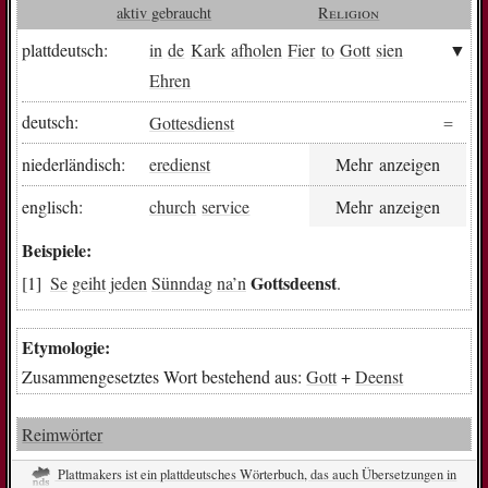
aktiv gebraucht
Religion
plattdeutsch:
in
de
Kark
afholen
Fier
to
Gott
sien
Ehren
deutsch:
Gottesdienst
niederländisch:
eredienst
Mehr anzeigen
englisch:
church
service
Mehr anzeigen
Beispiele:
Gottsdeenst
Se
geiht
jeden
Sünndag
na
’n
.
Etymologie:
Zusammengesetztes Wort bestehend aus:
Gott
+
Deenst
Reimwörter
Plattmakers ist ein plattdeutsches Wörterbuch, das auch Übersetzungen in