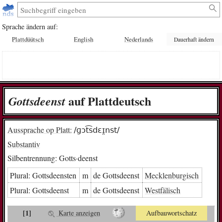
Sprache ändern auf:
Plattdüütsch
English
Nederlands
Dauerhaft ändern
auf Plattdeutsch
Gotts­deenst
Aussprache op Platt:
/ɡɔt͡sdɛɪ̯nst/
Substantiv
Silbentrennung:
Gotts·deenst
Plural:
Gotts­deens­ten
m
de Gotts­deenst
Mecklenburgisch
Plural:
Gotts­deenst
m
de Gotts­deenst
Westfälisch
[1]
Karte anzeigen
Aufbauwortschatz