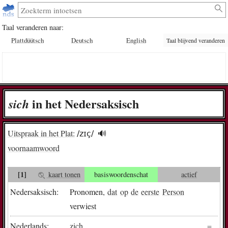
Taal veranderen naar:
Plattdüütsch
Deutsch
English
Taal blijvend veranderen
in het Nedersaksisch
sich
Uitspraak in het Plat:
/zɪç/
🔊︎
voornaamwoord
[1]
kaart tonen
basiswoordenschat
actief
Nedersaksisch:
Pronomen,
dat
op
de
eerste
Person
verwiest
Nederlands:
zich