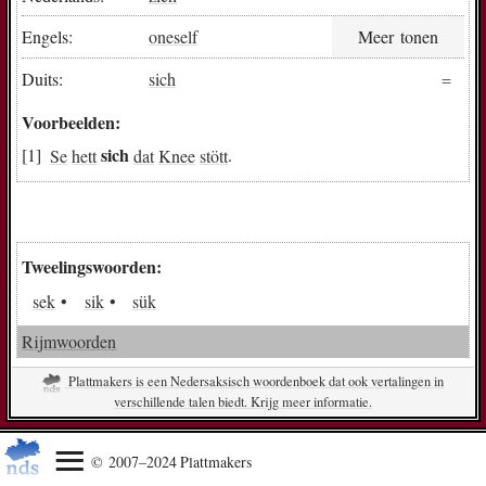
Engels:
oneself
Meer tonen
Duits:
sich
Voorbeelden:
sich
Se
hett
dat
Knee
stött
.
Tweelingswoorden:
sek
sik
sük
Rijmwoorden
Plattmakers is een Nedersaksisch woordenboek dat ook vertalingen in
verschillende talen biedt. Krijg meer informatie.
© 2007–2024 Plattmakers