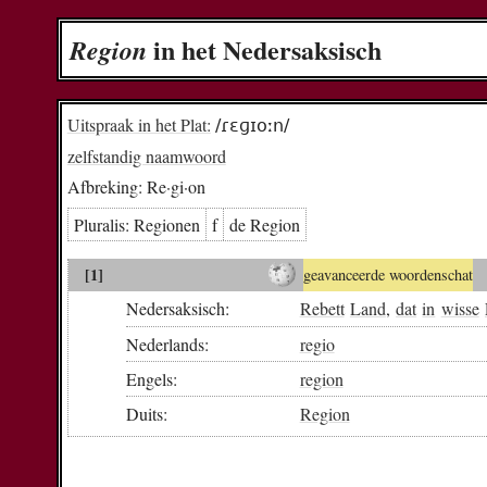
in het Nedersaksisch
Re­gi­on
Uitspraak in het Plat:
/ɾɛɡɪoːn/
zelfstandig naamwoord
Afbreking:
Re·gi·on
Pluralis:
Re­gi­o­nen
f
de Re­gi­on
[1]
geavanceerde woordenschat
Nedersaksisch:
Rebett
Land
,
dat
in
wisse
Nederlands:
regio
Engels:
region
Duits:
Region