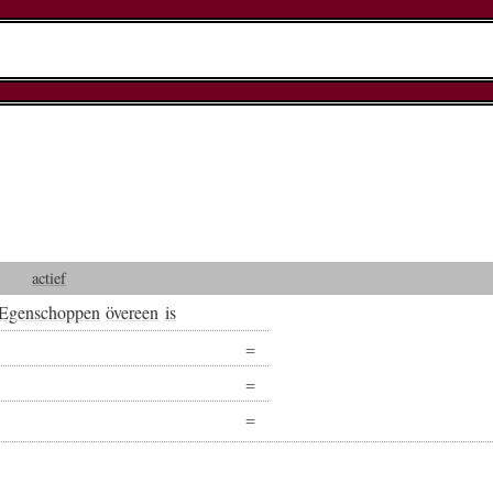
actief
Egenschoppen
övereen
is