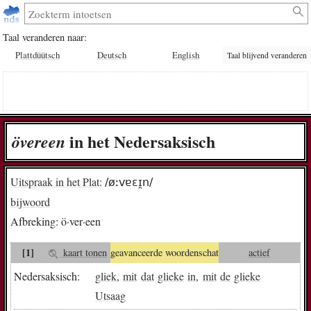
Taal veranderen naar:
Plattdüütsch
Deutsch
English
Taal blijvend veranderen
in het Nedersaksisch
ö­ver­een
Uitspraak in het Plat:
/øːvɐɛɪ̯n/
bijwoord
Afbreking:
ö·ver·een
[1]
kaart tonen
geavanceerde woordenschat
actief
Nedersaksisch:
gliek
,
mit
dat
glieke
in
,
mit
de
glieke
Utsaag