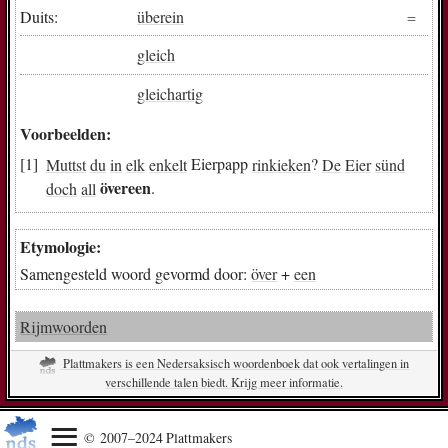
Duits:
überein
gleich
gleichartig
Voorbeelden:
Muttst
du
in
elk
enkelt
Eierpapp
rinkieken
?
De
Eier
sünd
övereen
doch
all
.
Etymologie:
Samengesteld woord gevormd door:
över
+
een
Rijmwoorden
Plattmakers is een Nedersaksisch woordenboek dat ook vertalingen in
verschillende talen biedt. Krijg meer informatie.
© 2007–2024 Plattmakers