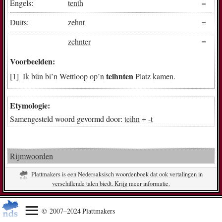
Engels:
tenth
Duits:
zehnt
zehnter
Voorbeelden:
teihnten
Ik
bün
bi
’n
Wettloop
op
’n
Platz
kamen
.
Etymologie:
Samengesteld woord gevormd door:
teihn
+
-t
Rijmwoorden
Plattmakers is een Nedersaksisch woordenboek dat ook vertalingen in
verschillende talen biedt. Krijg meer informatie.
© 2007–2024 Plattmakers