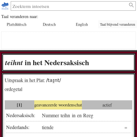
Taal veranderen naar:
Plattdüütsch
Deutsch
English
Taal blijvend veranderen
in het Nedersaksisch
teihnt
Uitspraak in het Plat:
/taɪ̯nt/
ordegetal
[1]
geavanceerde woordenschat
actief
Nedersaksisch:
Nummer
teihn
in
en
Reeg
Nederlands:
tiende