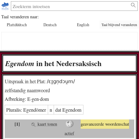
Taal veranderen naar:
Plattdüütsch
Deutsch
English
Taal blijvend veranderen
in het Nedersaksisch
E­gen­dom
Uitspraak in het Plat:
/ɛɪ̯ɡn̩dɔu̯m/
zelfstandig naamwoord
Afbreking:
E·gen·dom
Pluralis:
E­gen­dö­mer
n
dat E­gen­dom
[1]
kaart tonen
geavanceerde woordenschat
actief