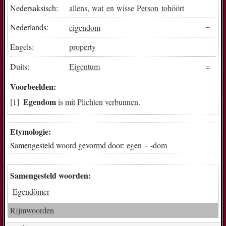
Nedersaksisch:
allens
,
wat
en
wisse
Person
tohöört
Nederlands:
eigendom
Engels:
property
Duits:
Eigentum
Voorbeelden:
Egendom
is
mit
Plichten
verbunnen
.
Etymologie:
Samengesteld woord gevormd door:
egen
+
-dom
Samengesteld woorden:
Egendömer
Rijmwoorden