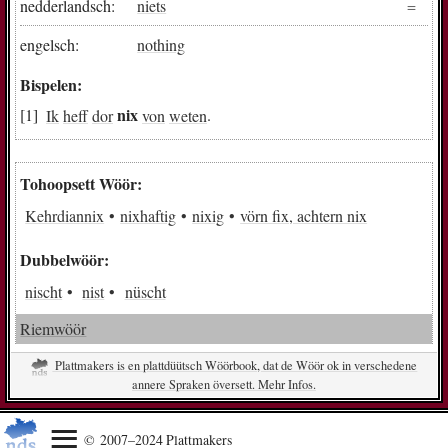
nedderlandsch:
niets
engelsch:
nothing
Bispelen:
nix
Ik
heff
dor
von
weten
.
Tohoopsett Wöör:
Kehrdiannix
nixhaftig
nixig
vörn fix, achtern nix
Dubbelwöör:
nischt
nist
nüscht
Riemwöör
Plattmakers is en plattdüütsch Wöörbook, dat de Wöör ok in verschedene
annere Spraken översett. Mehr Infos.
© 2007–2024 Plattmakers