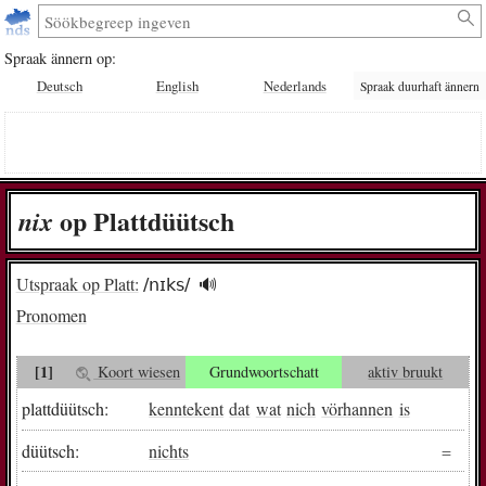
Spraak ännern op:
Deutsch
English
Nederlands
Spraak duurhaft ännern
op Plattdüütsch
nix
Utspraak op Platt:
/nɪks/
🔊︎
Pronomen
[1]
Koort wiesen
Grundwoortschatt
aktiv bruukt
plattdüütsch:
kenntekent
dat
wat
nich
vörhannen
is
düütsch:
nichts