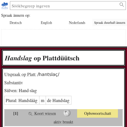
Spraak ännern op:
Deutsch
English
Nederlands
Spraak duurhaft ännern
op Plattdüütsch
Hand­slag
Utspraak op Platt:
/hantslaç/
Substantiv
Sülven:
Hand·slag
Plural:
Hand­slääg
m
de Hand­slag
[1]
Koort wiesen
Opbowoortschatt
aktiv bruukt