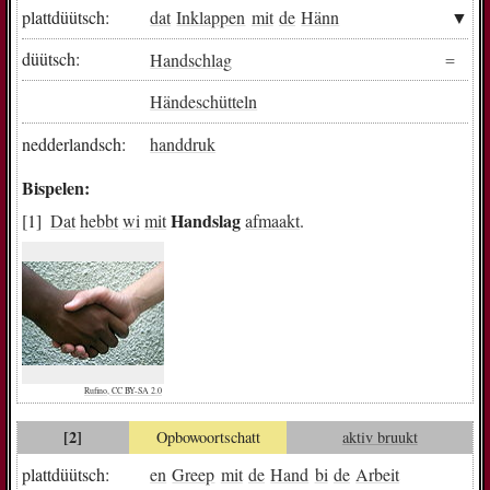
plattdüütsch:
dat
Inklappen
mit
de
Hänn
düütsch:
Handschlag
Händeschütteln
nedderlandsch:
handdruk
Bispelen:
Handslag
Dat
hebbt
wi
mit
afmaakt
.
Rufino, CC BY-SA 2.0
[2]
Opbowoortschatt
aktiv bruukt
plattdüütsch:
en
Greep
mit
de
Hand
bi
de
Arbeit