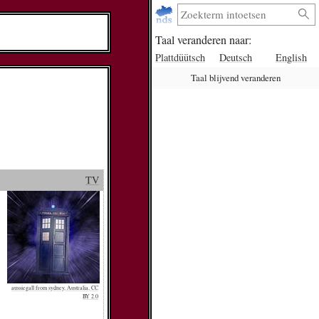
Taal veranderen naar:
Plattdüütsch
Deutsch
English
Taal blijvend veranderen
TV
aussiegall from sydney, Australia, CC
BY 2.0