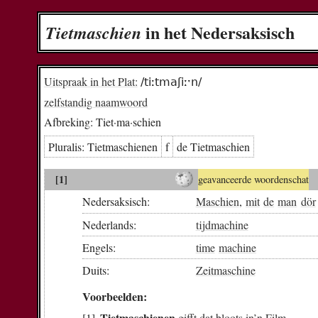
in het Nedersaksisch
Tiet­ma­schien
Uitspraak in het Plat:
/tiːtmaʃiːˑn/
zelfstandig naamwoord
Afbreking:
Tiet·ma·schien
Pluralis:
Tiet­ma­schie­nen
f
de Tiet­ma­schien
[1]
geavanceerde woordenschat
Nedersaksisch:
Maschien
,
mit
de
man
dör
Nederlands:
tijdmachine
Engels:
time
machine
Duits:
Zeitmaschine
Voorbeelden:
Tietmaschienen
gifft
dat
bloots
in
’n
Film
.