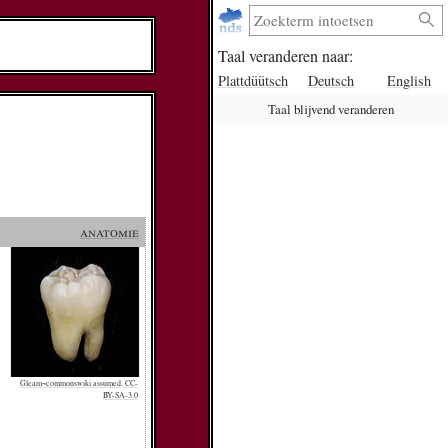
Taal veranderen naar:
Plattdüütsch
Deutsch
English
Taal blijvend veranderen
anatomie
Gleam~commonswiki assumed, CC-
BY-SA-3.0