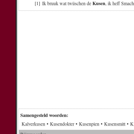
Kusen
Ik
bruuk
wat
twüschen
de
,
ik
heff
Smach
Samengesteld woorden:
Kalverkusen
Kusendokter
Kusenpien
Kusensmitt
K