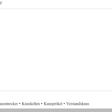
t
!
usentrecker
Kuuskellen
Kuusprökel
Verstandskuus