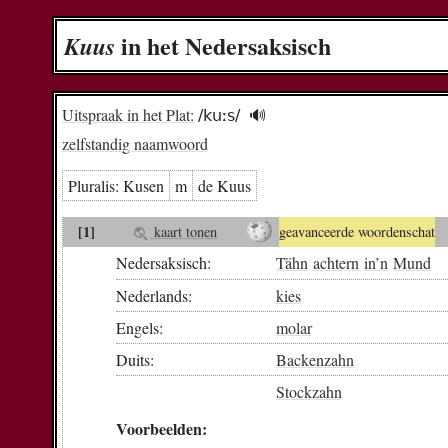
in het Nedersaksisch
Kuus
Uitspraak in het Plat:
/kuːs/
🔊︎
zelfstandig naamwoord
Pluralis:
Ku­sen
m
de Kuus
[1]
kaart tonen
geavanceerde woordenschat
Nedersaksisch:
Tähn
achtern
in
’n
Mund
Nederlands:
kies
Engels:
molar
Duits:
Backenzahn
Stockzahn
Voorbeelden: