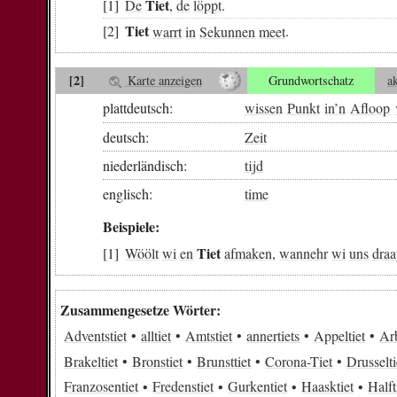
Tiet
De
,
de
löppt
.
Tiet
warrt
in
Sekunnen
meet
.
[2]
Karte anzeigen
Grundwortschatz
a
plattdeutsch:
wissen
Punkt
in
’n
Afloop
deutsch:
Zeit
niederländisch:
tijd
englisch:
time
Beispiele:
Tiet
Wöölt
wi
en
afmaken
,
wannehr
wi
uns
draa
Zusammengesetze Wörter:
Adventstiet
alltiet
Amtstiet
annertiets
Appeltiet
Arb
Brakeltiet
Bronstiet
Brunsttiet
Corona-Tiet
Drusselti
Franzosentiet
Fredenstiet
Gurkentiet
Haasktiet
Halft