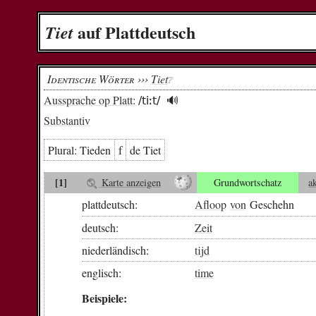
auf Plattdeutsch
Tiet
Identische Wörter ›››
Tiet
❔︎
Aussprache op Platt:
/tiːt/
🔊︎
Substantiv
Plural:
Tie­den
f
de Tiet
[1]
Karte anzeigen
Grundwortschatz
a
plattdeutsch:
Afloop
von
Geschehn
deutsch:
Zeit
niederländisch:
tijd
englisch:
time
Beispiele: