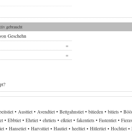
ktiv gebraucht
von
Geschehn
pt
?
eitstiet
Austtiet
Avendtiet
Bettgahnstiet
bitieden
bitiets
Böör
et
Ebbtiet
Ehrtiet
ehrtiets
elktiet
fakentiets
Fastentiet
Fiera
iet
Hansetiet
Harvsttiet
Hautiet
heeltiet
Hitlertiet
Hochtiet