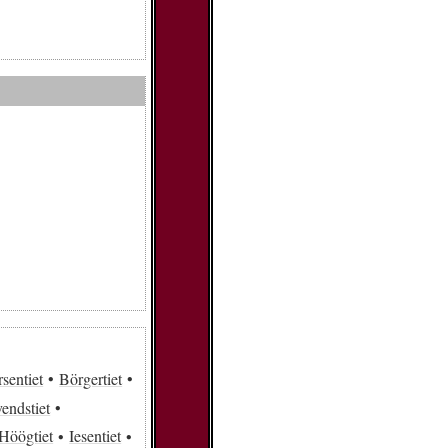
sentiet
Börgertiet
vendstiet
Höögtiet
Iesentiet