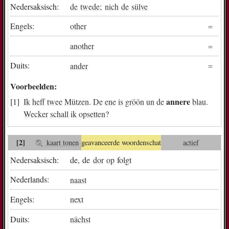
Nedersaksisch:
de
twede
;
nich
de
sülve
Engels:
other
another
Duits:
ander
Voorbeelden:
annere
Ik
heff
twee
Mützen
.
De
ene
is
gröön
un
de
blau
.
Wecker
schall
ik
opsetten
?
[2]
kaart tonen
geavanceerde woordenschat
actief
Nedersaksisch:
de, de
dor
op
folgt
Nederlands:
naast
Engels:
next
Duits:
nächst