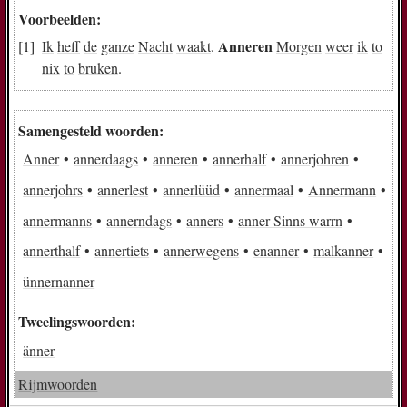
Voorbeelden:
Anneren
Ik
heff
de
ganze
Nacht
waakt
.
Morgen
weer
ik
to
nix
to
bruken
.
Samengesteld woorden:
Anner
annerdaags
anneren
annerhalf
annerjohren
annerjohrs
annerlest
annerlüüd
annermaal
Annermann
annermanns
annerndags
anners
anner Sinns warrn
annerthalf
annertiets
annerwegens
enanner
malkanner
ünnernanner
Tweelingswoorden:
änner
Rijmwoorden