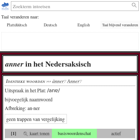
Taal veranderen naar:
Plattdüütsch
Deutsch
English
Taal blijvend veranderen
in het Nedersaksisch
an­ner
Identieke woorden ›››
änner
Anner
❔︎
❔︎
Uitspraak in het Plat:
/anɐ/
bijvoegelijk naamwoord
Afbreking:
an·ner
geen trappen van vergelijking
[1]
kaart tonen
basiswoordenschat
actief