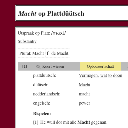
op Plattdüütsch
Macht
Utspraak op Platt:
/maxt/
Substantiv
Plural:
Mächt
f
de Macht
[1]
Koort wiesen
Opbowoortschatt
plattdüütsch:
Vermögen
,
wat
to
doon
düütsch:
Macht
nedderlandsch:
macht
engelsch:
power
Bispelen:
Macht
He
wull
dor
mit
alle
gegenan
.