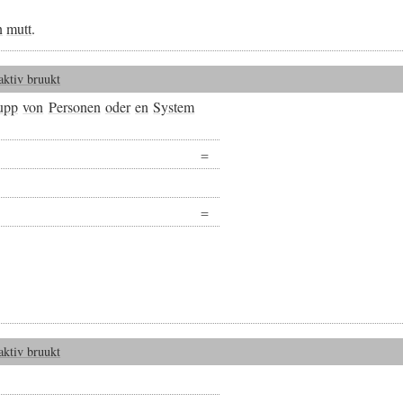
n
mutt
.
aktiv bruukt
upp
von
Personen
oder
en
System
aktiv bruukt