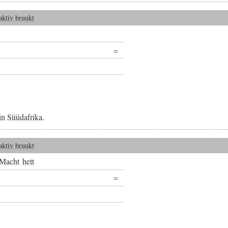
aktiv bruukt
in
Süüdafrika
.
aktiv bruukt
Macht
hett