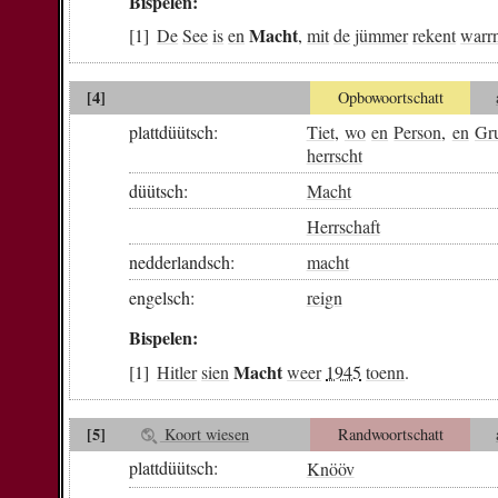
Bispelen:
Macht
De
See
is
en
,
mit
de
jümmer
rekent
warr
[4]
Opbowoortschatt
plattdüütsch:
Tiet
,
wo
en
Person
,
en
Gr
herrscht
düütsch:
Macht
Herrschaft
nedderlandsch:
macht
engelsch:
reign
Bispelen:
Macht
Hitler
sien
weer
1945
toenn
.
[5]
Koort wiesen
Randwoortschatt
plattdüütsch:
Knööv