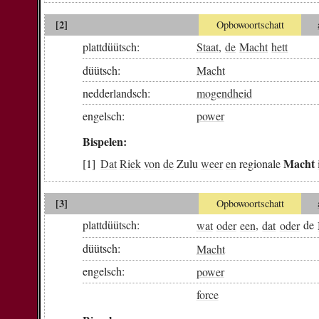
[2]
Opbowoortschatt
plattdüütsch:
Staat
,
de
Macht
hett
düütsch:
Macht
nedderlandsch:
mogendheid
engelsch:
power
Bispelen:
Macht
Dat
Riek
von
de
Zulu
weer
en
regionale
[3]
Opbowoortschatt
plattdüütsch:
wat
oder
een
,
dat
oder
de
düütsch:
Macht
engelsch:
power
force