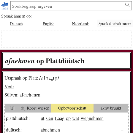
Spraak ännern op:
Deutsch
English
Nederlands
Spraak duurhaft ännern
op Plattdüütsch
af­neh­men
Utspraak op Platt:
/afnɛɪ̯m̩/
Verb
Sülven:
af·neh·men
[1]
Koort wiesen
Opbowoortschatt
aktiv bruukt
plattdüütsch:
ut
sien
Laag
op
wat
wegnehmen
düütsch:
abnehmen