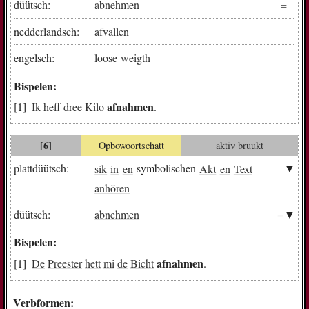
düütsch:
abnehmen
nedderlandsch:
afvallen
engelsch:
loose
weigth
Bispelen:
afnahmen
Ik
heff
dree
Kilo
.
[6]
Opbowoortschatt
aktiv bruukt
plattdüütsch:
sik
in
en
symbolischen
Akt
en
Text
anhören
düütsch:
abnehmen
Bispelen:
afnahmen
De
Preester
hett
mi
de
Bicht
.
Verbformen: