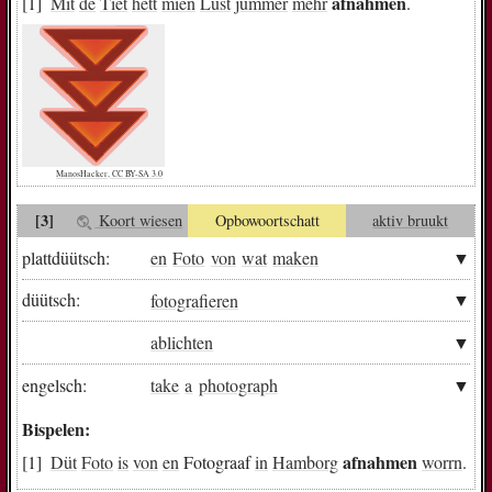
afnahmen
Mit
de
Tiet
hett
mien
Lust
jümmer
mehr
.
ManosHacker, CC BY-SA 3.0
[3]
Koort wiesen
Opbowoortschatt
aktiv bruukt
plattdüütsch:
en
Foto
von
wat
maken
düütsch:
fotografieren
ablichten
engelsch:
take
a
photograph
Bispelen:
afnahmen
Düt
Foto
is
von
en
Fotograaf
in
Hamborg
worrn
.