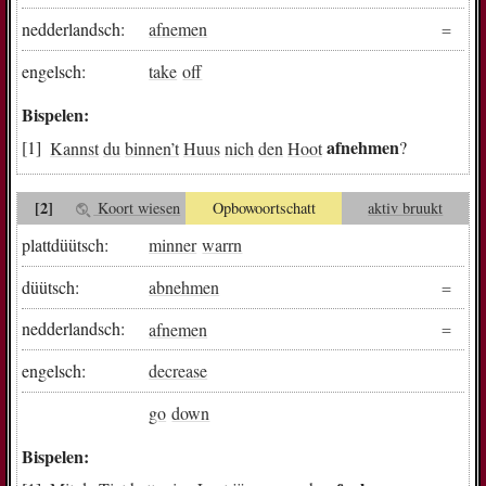
nedderlandsch:
afnemen
engelsch:
take
off
Bispelen:
afnehmen
Kannst
du
binnen
’t
Huus
nich
den
Hoot
?
[2]
Koort wiesen
Opbowoortschatt
aktiv bruukt
plattdüütsch:
minner
warrn
düütsch:
abnehmen
nedderlandsch:
afnemen
engelsch:
decrease
go
down
Bispelen: