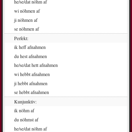
he/se/dat
nöhm af
wi
nöh­men af
ji
nöh­men af
se
nöh­men af
Perfekt:
ik
heff af­nah­men
du
hest af­nah­men
he/se/dat
hett af­nah­men
wi
hebbt af­nah­men
ji
hebbt af­nah­men
se
hebbt af­nah­men
Kunjunktiv:
ik
nöhm af
du
nöhmst af
he/se/dat
nöhm af