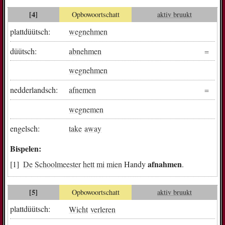
[4]
Opbowoortschatt
aktiv bruukt
plattdüütsch:
wegnehmen
düütsch:
abnehmen
wegnehmen
nedderlandsch:
afnemen
wegnemen
engelsch:
take
away
Bispelen:
afnahmen
De
Schoolmeester
hett
mi
mien
Handy
.
[5]
Opbowoortschatt
aktiv bruukt
plattdüütsch:
Wicht
verleren