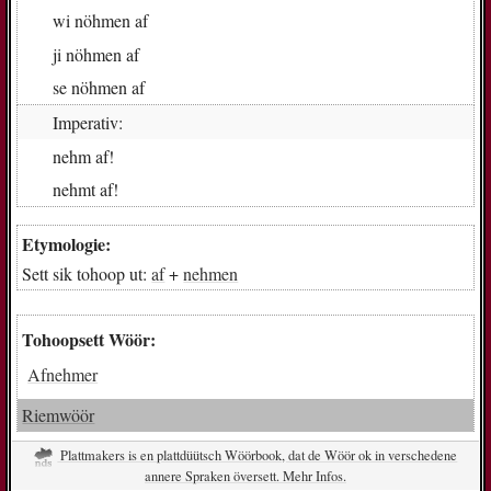
wi
nöh­men af
ji
nöh­men af
se
nöh­men af
Imperativ:
nehm af!
nehmt af!
Etymologie:
Sett sik tohoop ut:
af
+
nehmen
Tohoopsett Wöör:
Afnehmer
Riemwöör
Plattmakers is en plattdüütsch Wöörbook, dat de Wöör ok in verschedene
annere Spraken översett. Mehr Infos.