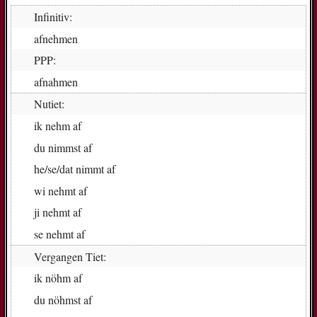
Infinitiv:
af­neh­men
PPP:
af­nah­men
Nutiet:
ik
nehm af
du
nimm­st af
he/se/dat
nimm­t af
wi
nehmt af
ji
nehmt af
se
nehmt af
Vergangen Tiet:
ik
nöhm af
du
nöhmst af