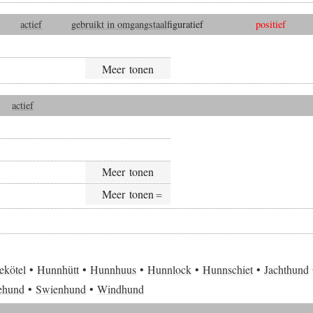
actief
gebruikt in omgangstaal
figuratief
positief
level text positive.
Meer tonen
Lijst van woorden als d
actief
Meer tonen
Meer tonen
ekötel
Hunnhütt
Hunnhuus
Hunnlock
Hunnschiet
Jachthund
ehund
Swienhund
Windhund