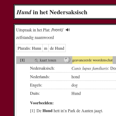
in het Nedersaksisch
Hund
Uitspraak in het Plat:
/hʊnt/
🔊︎
zelfstandig naamwoord
Pluralis:
Hunn
m
de Hund
[1]
kaart tonen
geavanceerde woordenschat
Nedersaksisch:
Canis lupus familiaris
:
Dee
Nederlands:
hond
Engels:
dog
Duits:
Hund
Voorbeelden:
Hund
De
hett
in
’n
Park
de
Aanten
jaagt
.