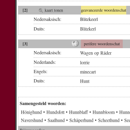
[2]
kaart tonen
geavanceerde woordenschat
Nedersaksisch:
Blitzkeerl
Duits:
Blitzkerl
[3]
perifere woordenschat
Nedersaksisch:
Wagen
op
Räder
Nederlands:
lorrie
Engels:
minecart
Duits:
Hunt
Samengesteld woorden:
Hönighund
Hundsfott
Hunnblaff
Hunnbloom
Hunn
Navershund
Saalhund
Schäperhund
Scheethund
Se