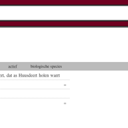
actief
biologische species
rt
,
dat
as
Huusdeert
holen
warrt