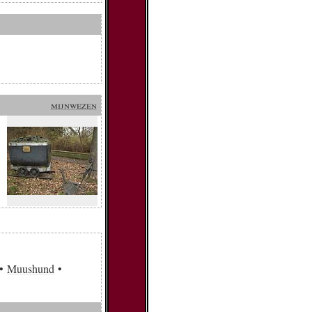
eze
mijnwezen
Muushund