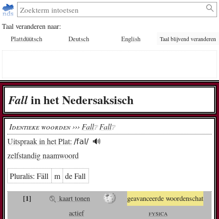
Taal veranderen naar:
Plattdüütsch
Deutsch
English
Taal blijvend veranderen
in het Nedersaksisch
Fall
Identieke woorden ›››
Fall
Fall
❔︎
❔︎
Uitspraak in het Plat:
/fal/
🔊︎
zelfstandig naamwoord
Pluralis:
Fäll
m
de Fall
[1]
kaart tonen
geavanceerde woordenschat
actief
fysica