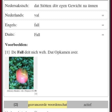
Nedersaksisch:
dat
Stötten
dör
egen
Gewicht
na
ünnen
Nederlands:
val
Engels:
fall
Duits:
Fall
Voorbeelden:
Fall
De
deit
nich
weh
.
Dat
Opkamen
aver
.
Zátonyi Sándor, (ifj.) Fizped, CC BY
3.0
[2]
geavanceerde woordenschat
actief