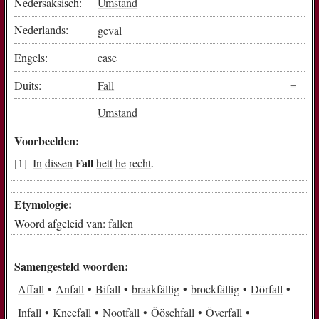
Nedersaksisch:
Ümstand
Nederlands:
geval
Engels:
case
Duits:
Fall
Umstand
Voorbeelden:
Fall
In
dissen
hett
he
recht
.
Etymologie:
Woord afgeleid van:
fallen
Samengesteld woorden:
Affall
Anfall
Bifall
braakfällig
brockfällig
Dörfall
Infall
Kneefall
Nootfall
Ööschfall
Överfall