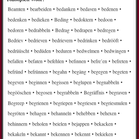
Beamten
bearbeiden
bedanken
bedaven
bedenen
bedenken
bedieken
Beding
bedoktern
bedoon
bedoren
bedrabbeln
Bedrag
bedrapen
bedregen
Bedriev
bedrieven
bedrievern
bedrinken
bedrööft
bedrüüscht
bedüden
beduren
bedwelmen
bedwingen
befallen
befaten
befehlen
befinnen
befre’en
befreten
befründ
befrünnen
begahn
begäng
begegen
begeten
begeven
beginnen
begissen
beglupen
begnabbeln
begööschen
begosen
begrabbeln
Begräffnis
begraven
Begreep
begrienen
begriepen
begriesen
begriesmulen
begröten
behagen
behanneln
behebben
behexen
behinnern
beholen
beielen
bejappen
bekacken
bekakeln
bekannt
bekennen
bekennt
bekieken