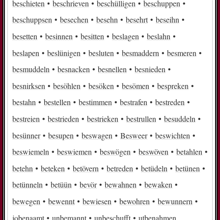
beschieten
beschrieven
beschülligen
beschuppen
beschuppsen
besechen
besehn
besehrt
beseihn
besetten
besinnen
besitten
beslagen
beslahn
beslapen
beslünigen
besluten
besmaddern
besmeren
besmuddeln
besnacken
besnellen
besnieden
besnirksen
besöhlen
besöken
besömen
bespreken
bestahn
bestellen
bestimmen
bestrafen
bestreden
bestreien
bestrieden
bestrieken
bestrullen
besuddeln
besünner
besupen
beswagen
Besweer
beswichten
beswiemeln
beswiemen
beswögen
beswöven
betahlen
betehn
beteken
betövern
betreden
betüdeln
betünen
betünneln
betüün
bevör
bewahnen
bewaken
bewegen
bewennt
bewiesen
bewohren
bewunnern
jobenaamt
unbemannt
unbeschufft
utbenahmen