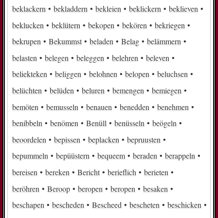
beklackern
bekladdern
bekleien
beklickern
beklieven
beklucken
beklütern
bekopen
bekören
bekriegen
bekrupen
Bekummst
beladen
Belag
belämmern
belasten
belegen
beleggen
belehren
beleven
beliekteken
beliggen
belohnen
belopen
beluchsen
belüchten
belüden
beluren
bemengen
bemiegen
bemöten
bemusseln
benauen
benedden
benehmen
benibbeln
benömen
Benüll
benüsseln
beögeln
beoordelen
bepissen
beplacken
bepruusten
bepummeln
bepüüstern
bequeem
beraden
berappeln
bereisen
bereken
Bericht
berieflich
berieten
beröhren
Beroop
beropen
beropen
besaken
beschapen
bescheden
Bescheed
bescheten
beschicken