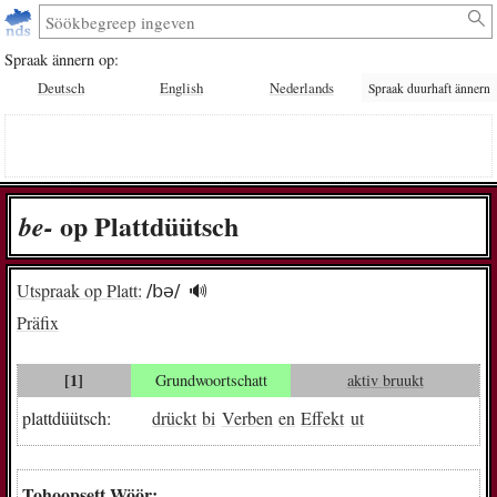
Spraak ännern op:
Deutsch
English
Nederlands
Spraak duurhaft ännern
op Plattdüütsch
be-
Utspraak op Platt:
/bə/
🔊︎
Präfix
[1]
Grundwoortschatt
aktiv bruukt
plattdüütsch:
drückt
bi
Verben
en
Effekt
ut
Tohoopsett Wöör: